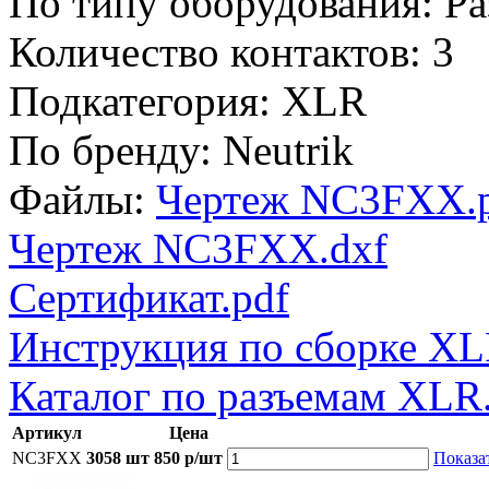
По типу оборудования:
Ра
Количество контактов:
3
Подкатегория:
XLR
По бренду:
Neutrik
Файлы:
Чертеж NC3FXX.
Чертеж NC3FXX.dxf
Сертификат.pdf
Инструкция по сборке XL
Каталог по разъемам XLR
Артикул
Цена
NC3FXX
3058 шт
850 р/шт
Показа