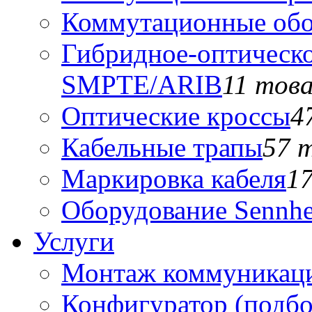
Коммутационные обо
Гибридное-оптическо
SMPTE/ARIB
11 тов
Оптические кроссы
4
Кабельные трапы
57 
Маркировка кабеля
1
Оборудование Sennhe
Услуги
Монтаж коммуникаци
Конфигуратор (подб