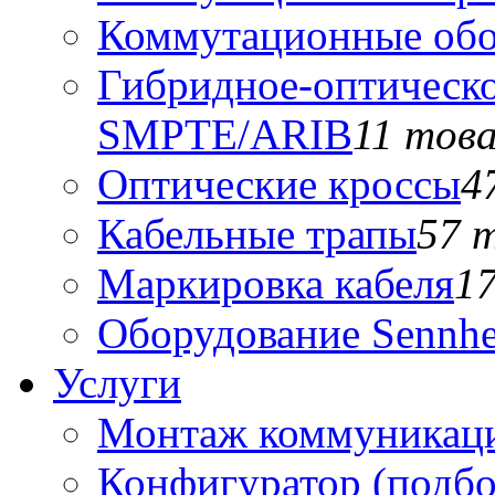
Коммутационные обо
Гибридное-оптическо
SMPTE/ARIB
11 тов
Оптические кроссы
4
Кабельные трапы
57 
Маркировка кабеля
1
Оборудование Sennhe
Услуги
Монтаж коммуникаци
Конфигуратор (подб