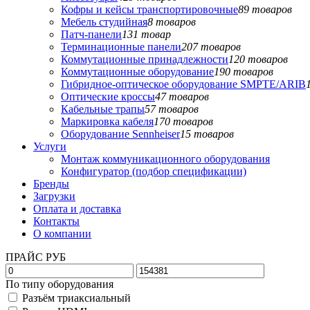
Кофры и кейсы транспортировочные
89 товаров
Мебель студийная
8 товаров
Патч-панели
131 товар
Терминационные панели
207 товаров
Коммутационные принадлежности
120 товаров
Коммутационные оборудование
190 товаров
Гибридное-оптическое оборудование SMPTE/ARIB
Оптические кроссы
47 товаров
Кабельные трапы
57 товаров
Маркировка кабеля
170 товаров
Оборудование Sennheiser
15 товаров
Услуги
Монтаж коммуникационного оборудования
Конфигуратор (подбор спецификации)
Бренды
Загрузки
Оплата и доставка
Контакты
О компании
ПРАЙС РУБ
По типу оборудования
Разъём триаксиальный