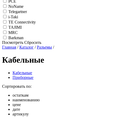
PCE
NoName
Telegartner
i-Taki
TE Connectivity
TAJIMI
MRC
Barkman
Посмотреть
Сбросить
Главная
/
Каталог
/
Разъемы
/
Кабельные
Кабельные
Приборные
Сортировать по:
остаткам
наименованию
цене
дате
артикулу