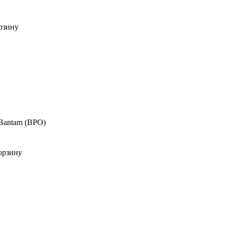
рзину
 Bantam (BPO)
орзину