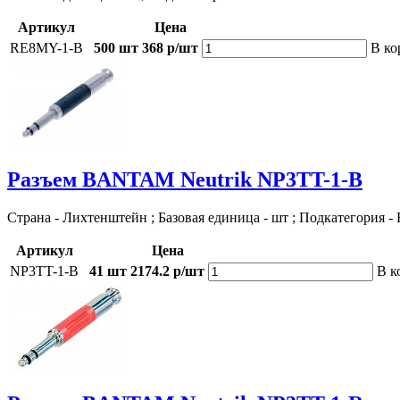
Артикул
Цена
RE8MY-1-B
500 шт
368 р/шт
В ко
Разъем BANTAM Neutrik NP3TT-1-B
Страна - Лихтенштейн ; Базовая единица - шт ; Подкатегория -
Артикул
Цена
NP3TT-1-B
41 шт
2174.2 р/шт
В к