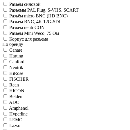
Разъём силовой
Разъемы PAL Plug, S-VHS, SCART
Разъём micro BNC (HD BNC)
Разъем BNC, 4K 12G-SDI
Разъем neutriCON
Разъем Mini Weco, 75 Ом
Корпус для разъема
По бренду
Canare
Harting
Canford
Neutrik
HiRose
FISCHER
Rean
HICON
Belden
ADC
Amphenol
Hyperline
LEMO
Lazso