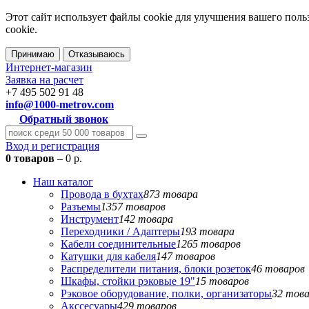
Этот сайт использует файлы cookie для улучшения вашего поль
cookie.
Принимаю
Отказываюсь
Интернет-магазин
Заявка на расчет
+7 495 502 91 48
info@1000-metrov.com
Обратный звонок
Вход и регистрация
0 товаров
– 0 р.
Наш каталог
Провода в бухтах
873 товара
Разъемы
1357 товаров
Инструмент
142 товара
Переходники / Адаптеры
193 товара
Кабели соединительные
1265 товаров
Катушки для кабеля
147 товаров
Распределители питания, блоки розеток
46 товаров
Шкафы, стойки рэковые 19"
15 товаров
Рэковое оборудование, полки, организаторы
32 тов
Акссесуары
429 товаров