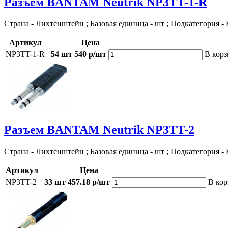
Разъем BANTAM Neutrik NP3TT-1-R
Страна - Лихтенштейн ; Базовая единица - шт ; Подкатегория -
Артикул
Цена
NP3TT-1-R
54 шт
540 р/шт
В кор
Разъем BANTAM Neutrik NP3TT-2
Страна - Лихтенштейн ; Базовая единица - шт ; Подкатегория -
Артикул
Цена
NP3TT-2
33 шт
457.18 р/шт
В кор