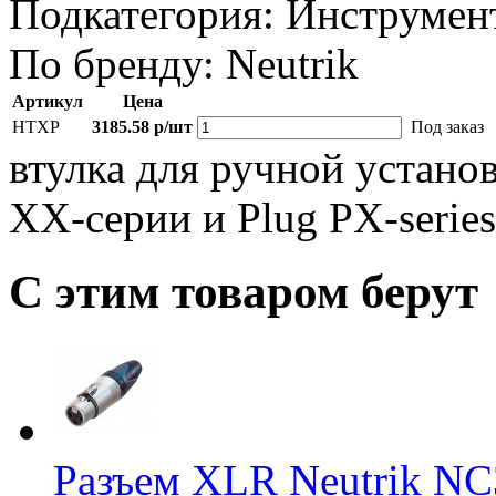
Подкатегория:
Инструмен
По бренду:
Neutrik
Артикул
Цена
HTXP
3185.58 р/шт
Под заказ
втулка для ручной устано
XX-серии и Plug PX-series
С этим товаром берут
Разъем XLR Neutrik N