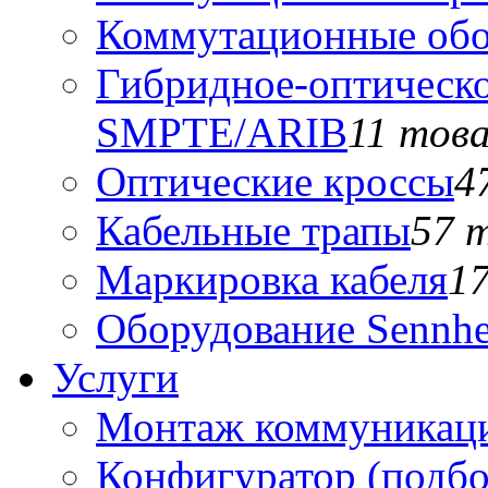
Коммутационные обо
Гибридное-оптическо
SMPTE/ARIB
11 тов
Оптические кроссы
4
Кабельные трапы
57 
Маркировка кабеля
1
Оборудование Sennhe
Услуги
Монтаж коммуникаци
Конфигуратор (подб