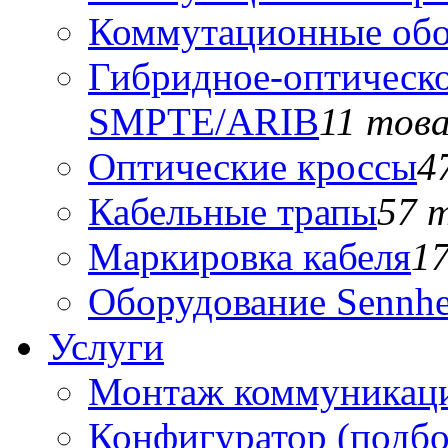
Коммутационные обо
Гибридное-оптическо
SMPTE/ARIB
11 тов
Оптические кроссы
4
Кабельные трапы
57 
Маркировка кабеля
1
Оборудование Sennhe
Услуги
Монтаж коммуникаци
Конфигуратор (подб