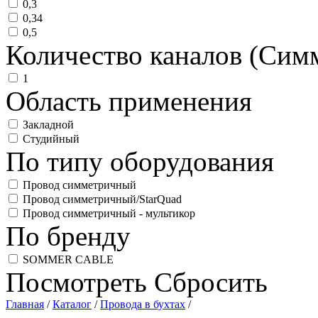
0,3
0,34
0,5
Количество каналов (Сим
1
Область применения
Закладной
Студийный
По типу оборудования
Провод симметричный
Провод симметричный/StarQuad
Провод симметричный - мультикор
По бренду
SOMMER CABLE
Посмотреть
Сбросить
Главная
/
Каталог
/
Провода в бухтах
/