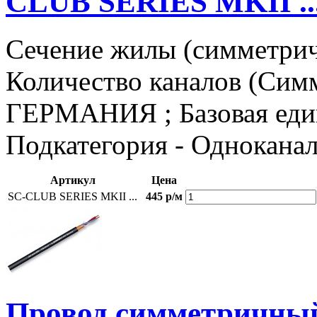
CLUB SERIES MKII ..
Сечение жилы (симметричн
Количество каналов (Симм
ГЕРМАНИЯ ; Базовая едини
Подкатегория - Однокана
Артикул
Цена
SC-CLUB SERIES MKII ...
445 р/м
Провод симметричн