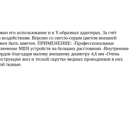
но его использование и в Y-образных адаптерах. За счёт
м воздействиям. Версию со светло-серым цветом внешней
 должен быть заметен. ПРИМЕНЕНИЕ: -Профессиональные
лючение MIDI устройств на больших расстояниях -Внутренние
рдов благодаря малому внешнему диаметру 4,6 мм -Очень
онструкции жил и тесной скрутке медных проводников в них
ной тканью