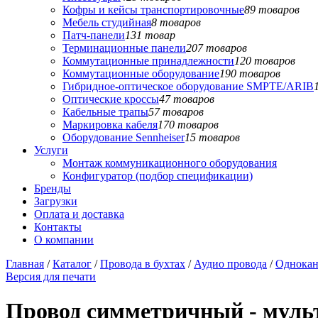
Кофры и кейсы транспортировочные
89 товаров
Мебель студийная
8 товаров
Патч-панели
131 товар
Терминационные панели
207 товаров
Коммутационные принадлежности
120 товаров
Коммутационные оборудование
190 товаров
Гибридное-оптическое оборудование SMPTE/ARIB
Оптические кроссы
47 товаров
Кабельные трапы
57 товаров
Маркировка кабеля
170 товаров
Оборудование Sennheiser
15 товаров
Услуги
Монтаж коммуникационного оборудования
Конфигуратор (подбор спецификации)
Бренды
Загрузки
Оплата и доставка
Контакты
О компании
Главная
/
Каталог
/
Провода в бухтах
/
Аудио провода
/
Однокан
Версия для печати
Провод симметричный - му