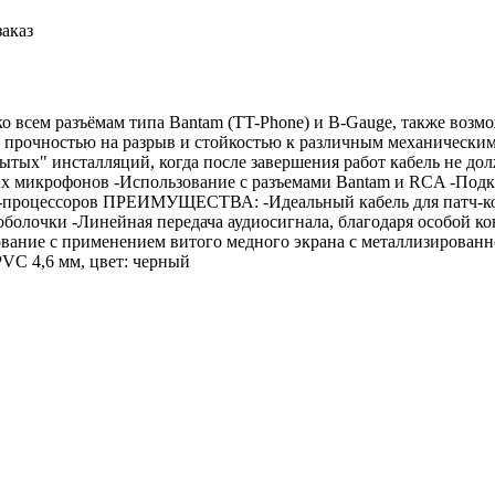
заказ
всем разъёмам типа Bantam (TT-Phone) и B-Gauge, также возмож
й прочностью на разрыв и стойкостью к различным механически
крытых" инсталляций, когда после завершения работ кабель не
х микрофонов -Использование с разъемами Bantam и RCA -Подк
кт-процессоров ПРЕИМУЩЕСТВА: -Идеальный кабель для патч-ко
оболочки -Линейная передача аудиосигнала, благодаря особой к
ование с применением витого медного экрана с металлизирован
PVC 4,6 мм, цвет: черный