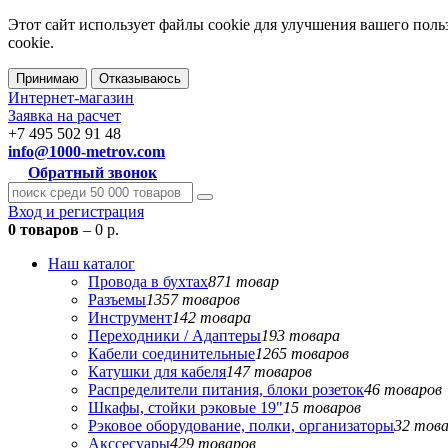
Этот сайт использует файлы cookie для улучшения вашего поль
cookie.
Принимаю
Отказываюсь
Интернет-магазин
Заявка на расчет
+7 495 502 91 48
info@1000-metrov.com
Обратный звонок
Вход и регистрация
0 товаров
– 0 р.
Наш каталог
Провода в бухтах
871 товар
Разъемы
1357 товаров
Инструмент
142 товара
Переходники / Адаптеры
193 товара
Кабели соединительные
1265 товаров
Катушки для кабеля
147 товаров
Распределители питания, блоки розеток
46 товаров
Шкафы, стойки рэковые 19"
15 товаров
Рэковое оборудование, полки, организаторы
32 тов
Акссесуары
429 товаров