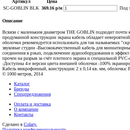
Артикул
Цена
SC-GOBLIN BLK
369.16 р/м
Под 
Описание
Всвязи с маленьким диаметром THE GOBLIN подходит почти ко 
продуманной конструкции экрана кабель обладает невероятно
оболочки рекомендуется использовать для так называемых "с
звуковые студии -Высококачественный кабель для миниатюрны
соединения в рэках, подключение аудиооборудования и эффе
прочен на разрыв за счёт плотного экрана и специальной PVC-
-Доступны 4-е версии цвета внешней оболочки -100% экранир
Кабель микрофонный, конструкция: 2 х 0,14 кв. мм, оболочка: 
© 1000 метров, 2014
Каталог
Бренды
Спецпредложения
Оплата и доставка
О компании
Контакты
Сделано в
Colary.
Политика конфиденциальности