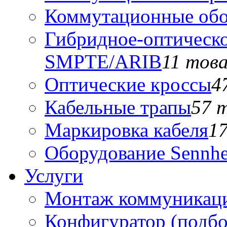
Коммутационные обо
Гибридное-оптическо
SMPTE/ARIB
11 тов
Оптические кроссы
4
Кабельные трапы
57 
Маркировка кабеля
1
Оборудование Sennhe
Услуги
Монтаж коммуникаци
Конфигуратор (подб