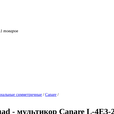
11 товаров
нальные симметричные
/
Canare
/
d - мультикор Canare L-4E3-