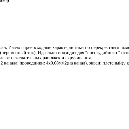
тикор
ан. Имеют превосходные характеристики по перекрёстным поме
 (переменный ток). Идеально подходит для “внестудийного ” ис
ль от нежелательных растяжек и скручивания.
 канала; проводники: 4х0,08мм2(на канал), экран: плетеный(у 