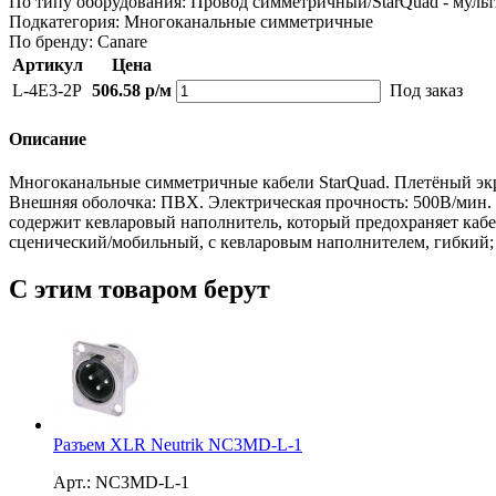
По типу оборудования:
Провод симметричный/StarQuad - муль
Подкатегория:
Многоканальные симметричные
По бренду:
Canare
Артикул
Цена
L-4E3-2P
506.58 р/м
Под заказ
Описание
Многоканальные симметричные кабели StarQuad. Плетёный экр
Внешняя оболочка: ПВХ. Электрическая прочность: 500В/мин.
содержит кевларовый наполнитель, который предохраняет кабе
сценический/мобильный, с кевларовым наполнителем, гибкий; 2
С этим товаром берут
Разъем XLR Neutrik NC3MD-L-1
Арт.: NC3MD-L-1