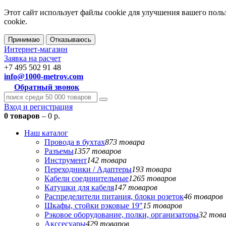
Этот сайт использует файлы cookie для улучшения вашего поль
cookie.
Принимаю
Отказываюсь
Интернет-магазин
Заявка на расчет
+7 495 502 91 48
info@1000-metrov.com
Обратный звонок
Вход и регистрация
0 товаров
– 0 р.
Наш каталог
Провода в бухтах
873 товара
Разъемы
1357 товаров
Инструмент
142 товара
Переходники / Адаптеры
193 товара
Кабели соединительные
1265 товаров
Катушки для кабеля
147 товаров
Распределители питания, блоки розеток
46 товаров
Шкафы, стойки рэковые 19"
15 товаров
Рэковое оборудование, полки, организаторы
32 тов
Акссесуары
429 товаров