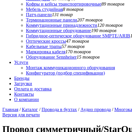
Кофры и кейсы транспортировочные
89 товаров
Мебель студийная
8 товаров
Патч-панели
131 товар
Терминационные панели
207 товаров
Коммутационные принадлежности
120 товаров
Коммутационные оборудование
190 товаров
Гибридное-оптическое оборудование SMPTE/ARIB
Оптические кроссы
47 товаров
Кабельные трапы
57 товаров
Маркировка кабеля
170 товаров
Оборудование Sennheiser
15 товаров
Услуги
Монтаж коммуникационного оборудования
Конфигуратор (подбор спецификации)
Бренды
Загрузки
Оплата и доставка
Контакты
О компании
Главная
/
Каталог
/
Провода в бухтах
/
Аудио провода
/
Многока
Версия для печати
Провод симметричный/StarQua