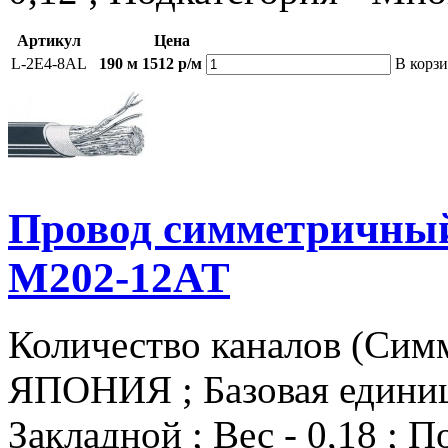
Артикул
Цена
L-2E4-8AL
190 м
1512 р/м
В корз
Провод симметричный
M202-12AT
Количество каналов (Симм
ЯПОНИЯ ; Базовая единица
Закладной ; Вес - 0,18 ; 