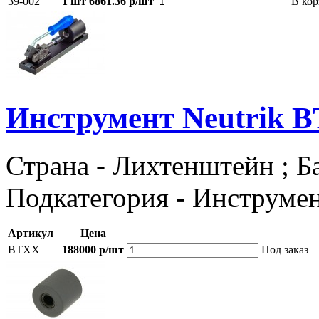
39-002
1 шт
6861.36 р/шт
В кор
Инструмент Neutrik 
Страна - Лихтенштейн ; Ба
Подкатегория - Инструме
Артикул
Цена
BTXX
188000 р/шт
Под заказ