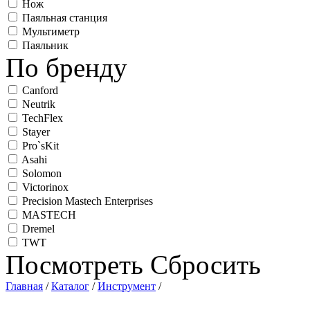
Нож
Паяльная станция
Мультиметр
Паяльник
По бренду
Canford
Neutrik
TechFlex
Stayer
Pro`sKit
Asahi
Solomon
Victorinox
Precision Mastech Enterprises
MASTECH
Dremel
TWT
Посмотреть
Сбросить
Главная
/
Каталог
/
Инструмент
/