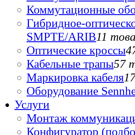
Коммутационные обо
Гибридное-оптическо
SMPTE/ARIB
11 тов
Оптические кроссы
4
Кабельные трапы
57 
Маркировка кабеля
1
Оборудование Sennhe
Услуги
Монтаж коммуникаци
Конфигуратор (подб