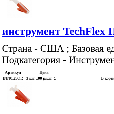
инструмент TechFlex 
Страна - США ; Базовая еди
Подкатегория - Инструме
Артикул
Цена
INN0.25OR
3 шт
100 р/шт
В корз