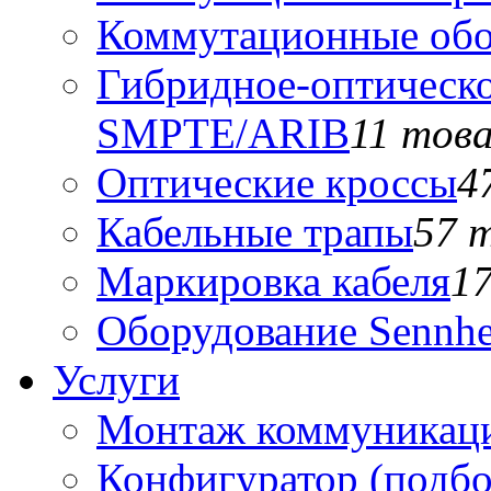
Коммутационные обо
Гибридное-оптическо
SMPTE/ARIB
11 тов
Оптические кроссы
4
Кабельные трапы
57 
Маркировка кабеля
1
Оборудование Sennhe
Услуги
Монтаж коммуникаци
Конфигуратор (подб