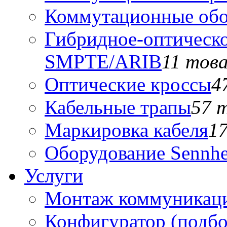
Коммутационные обо
Гибридное-оптическо
SMPTE/ARIB
11 тов
Оптические кроссы
4
Кабельные трапы
57 
Маркировка кабеля
1
Оборудование Sennhe
Услуги
Монтаж коммуникаци
Конфигуратор (подб