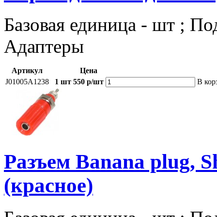
Базовая единица - шт ; По
Адаптеры
Артикул
Цена
J01005A1238
1 шт
550 р/шт
В кор
Разъем Banana plug, 
(красное)