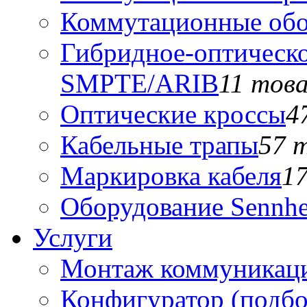
Коммутационные обо
Гибридное-оптическо
SMPTE/ARIB
11 тов
Оптические кроссы
4
Кабельные трапы
57 
Маркировка кабеля
1
Оборудование Sennhe
Услуги
Монтаж коммуникаци
Конфигуратор (подб