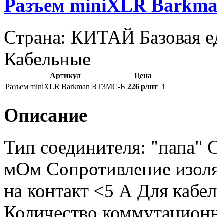
Разъем miniXLR Barkm
Страна: КИТАЙ
Базовая 
Кабельные
Артикул
Цена
Разъем miniXLR Barkman BT3MC-B
226 р/шт
Описание
Тип соединителя: "папа" 
мОм Сопротивление изол
на контакт <5 А Для кабе
Количество коммутацион