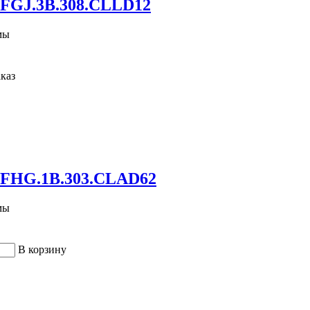
FGJ.3B.308.CLLD12
мы
каз
 FHG.1B.303.CLAD62
мы
В корзину