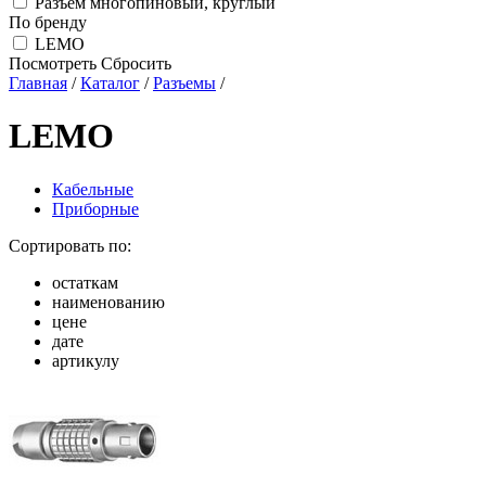
Разъем многопиновый, круглый
По бренду
LEMO
Посмотреть
Сбросить
Главная
/
Каталог
/
Разъемы
/
LEMO
Кабельные
Приборные
Сортировать по:
остаткам
наименованию
цене
дате
артикулу