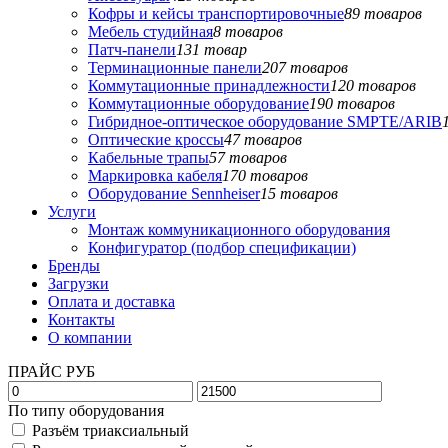
Кофры и кейсы транспортировочные
89 товаров
Мебель студийная
8 товаров
Патч-панели
131 товар
Терминационные панели
207 товаров
Коммутационные принадлежности
120 товаров
Коммутационные оборудование
190 товаров
Гибридное-оптическое оборудование SMPTE/ARIB
Оптические кроссы
47 товаров
Кабельные трапы
57 товаров
Маркировка кабеля
170 товаров
Оборудование Sennheiser
15 товаров
Услуги
Монтаж коммуникационного оборудования
Конфигуратор (подбор спецификации)
Бренды
Загрузки
Оплата и доставка
Контакты
О компании
ПРАЙС РУБ
По типу оборудования
Разъём триаксиальный