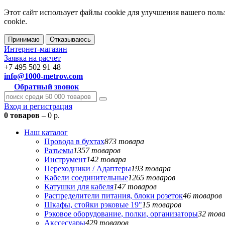
Этот сайт использует файлы cookie для улучшения вашего поль
cookie.
Принимаю
Отказываюсь
Интернет-магазин
Заявка на расчет
+7 495 502 91 48
info@1000-metrov.com
Обратный звонок
Вход и регистрация
0 товаров
– 0 р.
Наш каталог
Провода в бухтах
873 товара
Разъемы
1357 товаров
Инструмент
142 товара
Переходники / Адаптеры
193 товара
Кабели соединительные
1265 товаров
Катушки для кабеля
147 товаров
Распределители питания, блоки розеток
46 товаров
Шкафы, стойки рэковые 19"
15 товаров
Рэковое оборудование, полки, организаторы
32 тов
Акссесуары
429 товаров