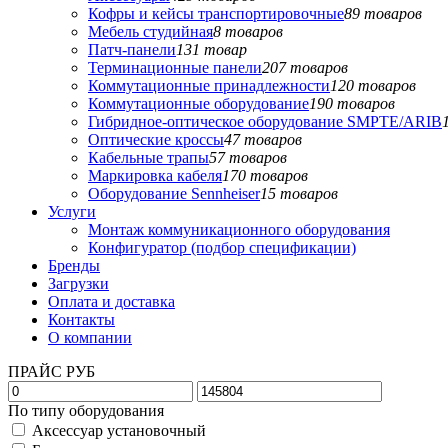
Кофры и кейсы транспортировочные
89 товаров
Мебель студийная
8 товаров
Патч-панели
131 товар
Терминационные панели
207 товаров
Коммутационные принадлежности
120 товаров
Коммутационные оборудование
190 товаров
Гибридное-оптическое оборудование SMPTE/ARIB
Оптические кроссы
47 товаров
Кабельные трапы
57 товаров
Маркировка кабеля
170 товаров
Оборудование Sennheiser
15 товаров
Услуги
Монтаж коммуникационного оборудования
Конфигуратор (подбор спецификации)
Бренды
Загрузки
Оплата и доставка
Контакты
О компании
ПРАЙС РУБ
По типу оборудования
Аксессуар установочный