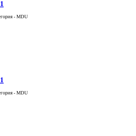
21
егория - MDU
31
егория - MDU