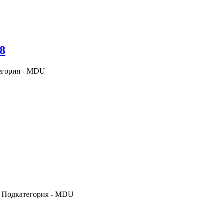
8
егория - MDU
; Подкатегория - MDU