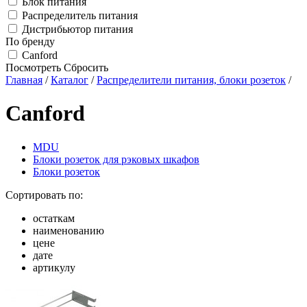
Блок питания
Распределитель питания
Дистрибьютор питания
По бренду
Canford
Посмотреть
Сбросить
Главная
/
Каталог
/
Распределители питания, блоки розеток
/
Canford
MDU
Блоки розеток для рэковых шкафов
Блоки розеток
Сортировать по:
остаткам
наименованию
цене
дате
артикулу