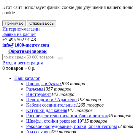
Этот сайт использует файлы cookie для улучшения вашего поль
cookie.
Принимаю
Отказываюсь
Интернет-магазин
Заявка на расчет
+7 495 502 91 48
info@1000-metrov.com
Обратный звонок
Вход и регистрация
0 товаров
– 0 р.
Наш каталог
Провода в бухтах
873 товара
Разъемы
1357 товаров
Инструмент
142 товара
Переходники / Адаптеры
193 товара
Кабели соединительные
1265 товаров
Катушки для кабеля
147 товаров
Распределители питания, блоки розеток
46 товаров
Шкафы, стойки рэковые 19"
15 товаров
Рэковое оборудование, полки, организаторы
32 тов
Акссесуары
429 товаров