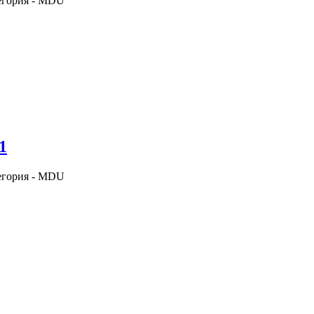
егория - MDU
1
егория - MDU