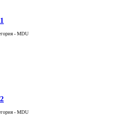
21
егория - MDU
22
егория - MDU