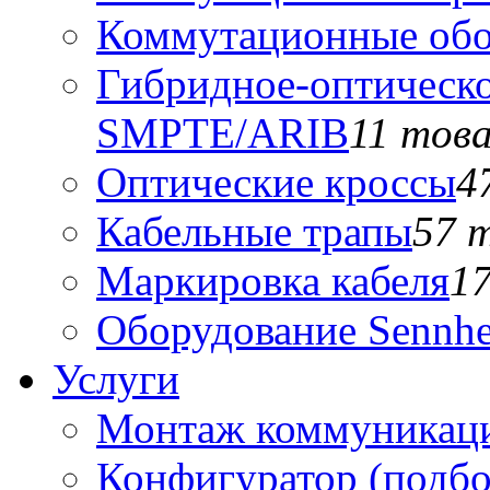
Коммутационные обо
Гибридное-оптическо
SMPTE/ARIB
11 тов
Оптические кроссы
4
Кабельные трапы
57 
Маркировка кабеля
1
Оборудование Sennhe
Услуги
Монтаж коммуникаци
Конфигуратор (подб