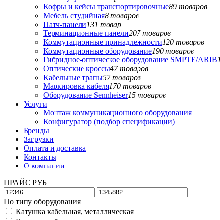
Кофры и кейсы транспортировочные
89 товаров
Мебель студийная
8 товаров
Патч-панели
131 товар
Терминационные панели
207 товаров
Коммутационные принадлежности
120 товаров
Коммутационные оборудование
190 товаров
Гибридное-оптическое оборудование SMPTE/ARIB
Оптические кроссы
47 товаров
Кабельные трапы
57 товаров
Маркировка кабеля
170 товаров
Оборудование Sennheiser
15 товаров
Услуги
Монтаж коммуникационного оборудования
Конфигуратор (подбор спецификации)
Бренды
Загрузки
Оплата и доставка
Контакты
О компании
ПРАЙС РУБ
По типу оборудования
Катушка кабельная, металлическая