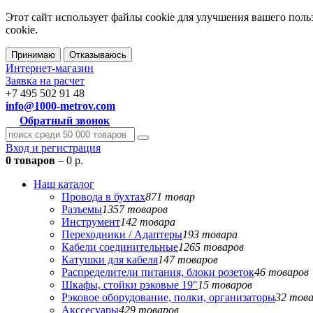
Этот сайт использует файлы cookie для улучшения вашего поль
cookie.
Принимаю
Отказываюсь
Интернет-магазин
Заявка на расчет
+7 495 502 91 48
info@1000-metrov.com
Обратный звонок
Вход и регистрация
0 товаров
– 0 р.
Наш каталог
Провода в бухтах
871 товар
Разъемы
1357 товаров
Инструмент
142 товара
Переходники / Адаптеры
193 товара
Кабели соединительные
1265 товаров
Катушки для кабеля
147 товаров
Распределители питания, блоки розеток
46 товаров
Шкафы, стойки рэковые 19"
15 товаров
Рэковое оборудование, полки, организаторы
32 тов
Акссесуары
429 товаров