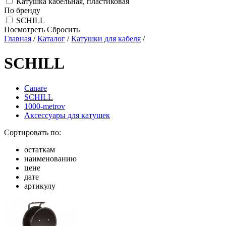
Катушка кабельная, пластиковая
По бренду
SCHILL
Посмотреть
Сбросить
Главная
/
Каталог
/
Катушки для кабеля
/
SCHILL
Canare
SCHILL
1000-metrov
Аксессуары для катушек
Сортировать по:
остаткам
наименованию
цене
дате
артикулу