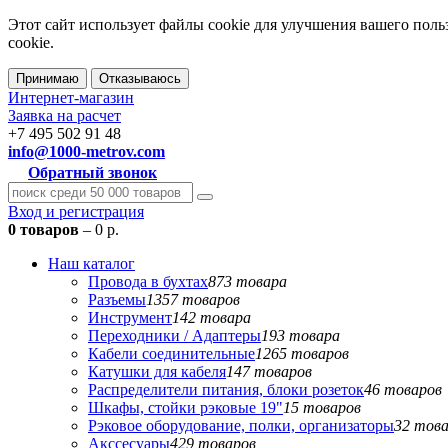
Этот сайт использует файлы cookie для улучшения вашего поль
cookie.
Принимаю
Отказываюсь
Интернет-магазин
Заявка на расчет
+7 495 502 91 48
info@1000-metrov.com
Обратный звонок
Вход и регистрация
0 товаров
– 0 р.
Наш каталог
Провода в бухтах
873 товара
Разъемы
1357 товаров
Инструмент
142 товара
Переходники / Адаптеры
193 товара
Кабели соединительные
1265 товаров
Катушки для кабеля
147 товаров
Распределители питания, блоки розеток
46 товаров
Шкафы, стойки рэковые 19"
15 товаров
Рэковое оборудование, полки, организаторы
32 тов
Акссесуары
429 товаров