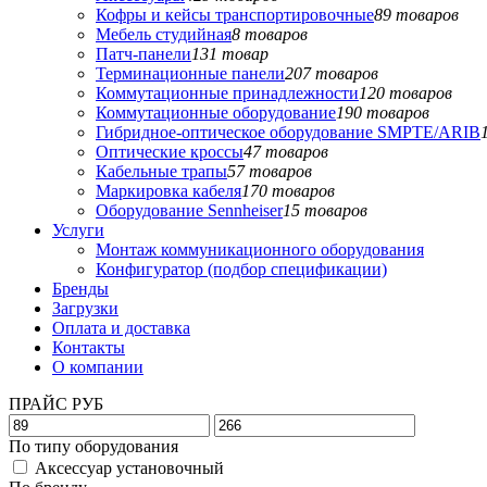
Кофры и кейсы транспортировочные
89 товаров
Мебель студийная
8 товаров
Патч-панели
131 товар
Терминационные панели
207 товаров
Коммутационные принадлежности
120 товаров
Коммутационные оборудование
190 товаров
Гибридное-оптическое оборудование SMPTE/ARIB
Оптические кроссы
47 товаров
Кабельные трапы
57 товаров
Маркировка кабеля
170 товаров
Оборудование Sennheiser
15 товаров
Услуги
Монтаж коммуникационного оборудования
Конфигуратор (подбор спецификации)
Бренды
Загрузки
Оплата и доставка
Контакты
О компании
ПРАЙС РУБ
По типу оборудования
Аксессуар установочный