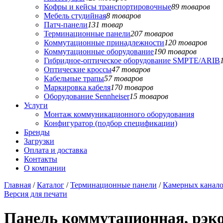
Кофры и кейсы транспортировочные
89 товаров
Мебель студийная
8 товаров
Патч-панели
131 товар
Терминационные панели
207 товаров
Коммутационные принадлежности
120 товаров
Коммутационные оборудование
190 товаров
Гибридное-оптическое оборудование SMPTE/ARIB
Оптические кроссы
47 товаров
Кабельные трапы
57 товаров
Маркировка кабеля
170 товаров
Оборудование Sennheiser
15 товаров
Услуги
Монтаж коммуникационного оборудования
Конфигуратор (подбор спецификации)
Бренды
Загрузки
Оплата и доставка
Контакты
О компании
Главная
/
Каталог
/
Терминационные панели
/
Камерных канал
Версия для печати
Панель коммутационная, рэков