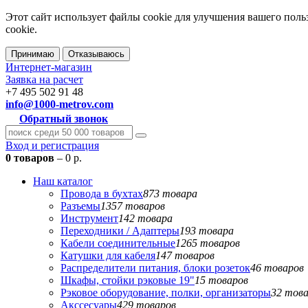
Этот сайт использует файлы cookie для улучшения вашего поль
cookie.
Принимаю
Отказываюсь
Интернет-магазин
Заявка на расчет
+7 495 502 91 48
info@1000-metrov.com
Обратный звонок
Вход и регистрация
0 товаров
– 0 р.
Наш каталог
Провода в бухтах
873 товара
Разъемы
1357 товаров
Инструмент
142 товара
Переходники / Адаптеры
193 товара
Кабели соединительные
1265 товаров
Катушки для кабеля
147 товаров
Распределители питания, блоки розеток
46 товаров
Шкафы, стойки рэковые 19"
15 товаров
Рэковое оборудование, полки, организаторы
32 тов
Акссесуары
429 товаров