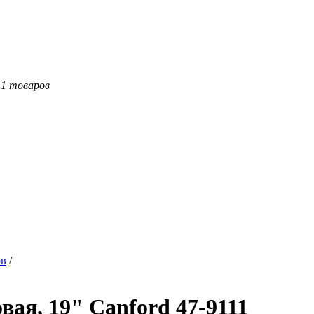
11 товаров
ов
/
ая, 19" Canford 47-9111