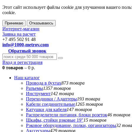
Этот сайт использует файлы cookie для улучшения вашего поль
cookie.
Принимаю
Отказываюсь
Интернет-магазин
Заявка на расчет
+7 495 502 91 48
info@1000-metrov.com
Обратный звонок
Вход и регистрация
0 товаров
– 0 р.
Наш каталог
Провода в бухтах
873 товара
Разъемы
1357 товаров
Инструмент
142 товара
Переходники / Адаптеры
193 товара
Кабели соединительные
1265 товаров
Катушки для кабеля
147 товаров
Распределители питания, блоки розеток
46 товаров
Шкафы, стойки рэковые 19"
15 товаров
Рэковое оборудование, полки, организаторы
32 тов
Акссесуары
429 товаров