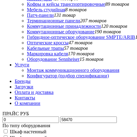
Кофры и кейсы транспортировочные
89 товаров
Мебель студийная
8 товаров
Патч-панели
131 товар
Терминационные панели
207 товаров
Коммутационные принадлежности
120 товаров
Коммутационные оборудование
190 товаров
Гибридное-оптическое оборудование SMPTE/ARIB
Оптические кроссы
47 товаров
Кабельные трапы
57 товаров
Маркировка кабеля
170 товаров
Оборудование Sennheiser
15 товаров
Услуги
Монтаж коммуникационного оборудования
Конфигуратор (подбор спецификации)
Бренды
Загрузки
Оплата и доставка
Контакты
О компании
ПРАЙС РУБ
По типу оборудования
Шкаф настенный