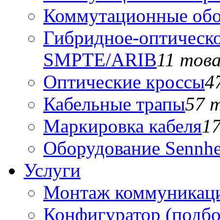
Коммутационные обо
Гибридное-оптическо
SMPTE/ARIB
11 тов
Оптические кроссы
4
Кабельные трапы
57 
Маркировка кабеля
1
Оборудование Sennhe
Услуги
Монтаж коммуникаци
Конфигуратор (подб