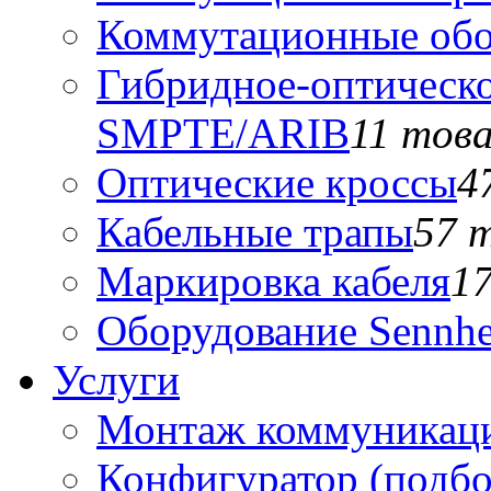
Коммутационные обо
Гибридное-оптическо
SMPTE/ARIB
11 тов
Оптические кроссы
4
Кабельные трапы
57 
Маркировка кабеля
1
Оборудование Sennhe
Услуги
Монтаж коммуникаци
Конфигуратор (подб