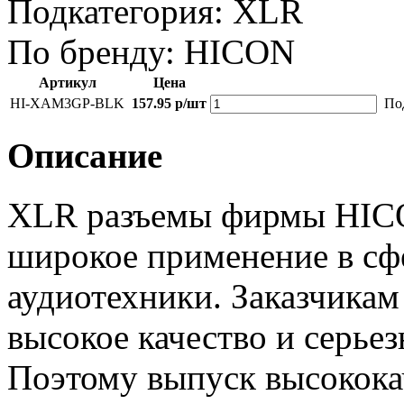
Подкатегория:
XLR
По бренду:
HICON
Артикул
Цена
HI-XAM3GP-BLK
157.95 р/шт
Под
Описание
XLR разъемы фирмы HICO
широкое применение в с
аудиотехники. Заказчикам
высокое качество и серье
Поэтому выпуск высокока