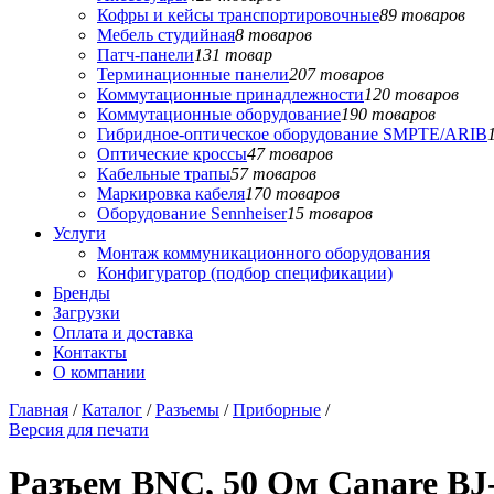
Кофры и кейсы транспортировочные
89 товаров
Мебель студийная
8 товаров
Патч-панели
131 товар
Терминационные панели
207 товаров
Коммутационные принадлежности
120 товаров
Коммутационные оборудование
190 товаров
Гибридное-оптическое оборудование SMPTE/ARIB
Оптические кроссы
47 товаров
Кабельные трапы
57 товаров
Маркировка кабеля
170 товаров
Оборудование Sennheiser
15 товаров
Услуги
Монтаж коммуникационного оборудования
Конфигуратор (подбор спецификации)
Бренды
Загрузки
Оплата и доставка
Контакты
О компании
Главная
/
Каталог
/
Разъемы
/
Приборные
/
Версия для печати
Разъем BNC, 50 Ом Canare BJ