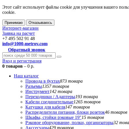
Этот сайт использует файлы cookie для улучшения вашего поль
cookie.
Принимаю
Отказываюсь
Интернет-магазин
Заявка на расчет
+7 495 502 91 48
info@1000-metrov.com
Обратный звонок
Вход и регистрация
0 товаров
– 0 р.
Наш каталог
Провода в бухтах
873 товара
Разъемы
1357 товаров
Инструмент
142 товара
Переходники / Адаптеры
193 товара
Кабели соединительные
1265 товаров
Катушки для кабеля
147 товаров
Распределители питания, блоки розеток
46 товаров
Шкафы, стойки рэковые 19"
15 товаров
Рэковое оборудование, полки, организаторы
32 тов
Акссесуары
429 товаров