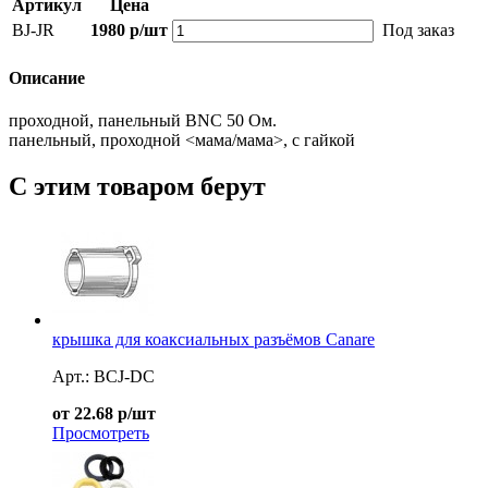
Артикул
Цена
BJ-JR
1980 р/шт
Под заказ
Описание
проходной, панельный BNC 50 Ом.
панельный, проходной <мама/мама>, с гайкой
С этим товаром берут
крышка для коаксиальных разъёмов Canare
Арт.: BCJ-DC
от 22.68 р/шт
Просмотреть