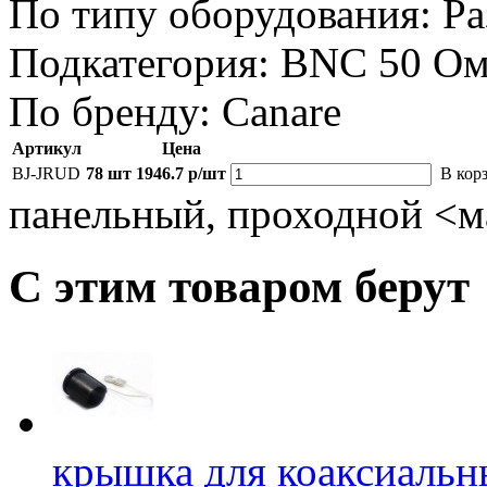
По типу оборудования:
Ра
Подкатегория:
BNC 50 О
По бренду:
Canare
Артикул
Цена
BJ-JRUD
78 шт
1946.7 р/шт
В кор
панельный, проходной <м
С этим товаром берут
крышка для коаксиальн