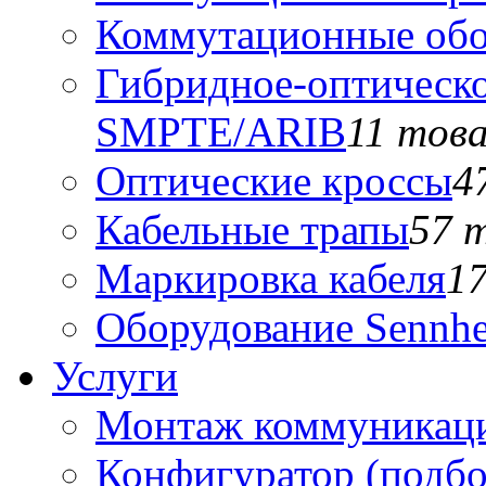
Коммутационные обо
Гибридное-оптическо
SMPTE/ARIB
11 тов
Оптические кроссы
4
Кабельные трапы
57 
Маркировка кабеля
1
Оборудование Sennhe
Услуги
Монтаж коммуникаци
Конфигуратор (подб