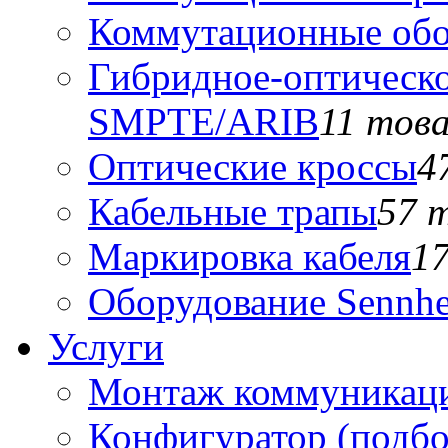
Коммутационные обо
Гибридное-оптическо
SMPTE/ARIB
11 тов
Оптические кроссы
4
Кабельные трапы
57 
Маркировка кабеля
1
Оборудование Sennhe
Услуги
Монтаж коммуникаци
Конфигуратор (подб