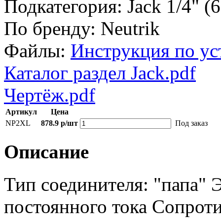
Подкатегория:
Jack 1/4" (
По бренду:
Neutrik
Файлы:
Инструкция по ус
Каталог раздел Jack.pdf
Чертёж.pdf
Артикул
Цена
NP2XL
878.9 р/шт
Под заказ
Описание
Тип соединителя: "папа" 
постоянного тока Сопрот