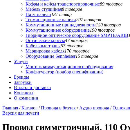
Кофры и кейсы транспортировочные
89 товаров
Мебель студийная
8 товаров
Патч-панели
131 товар
Терминационные панели
207 товаров
Коммутационные принадлежности
120 товаров
Коммутационные оборудование
190 товаров
Гибридное-оптическое оборудование SMPTE/ARIB
Оптические кроссы
47 товаров
Кабельные трапы
57 товаров
Маркировка кабеля
170 товаров
Оборудование Sennheiser
15 товаров
Услуги
Монтаж коммуникационного оборудования
Конфигуратор (подбор спецификации)
Бренды
Загрузки
Оплата и доставка
Контакты
О компании
Главная
/
Каталог
/
Провода в бухтах
/
Аудио провода
/
Однокан
Версия для печати
Провод симметричный, 110 Ом