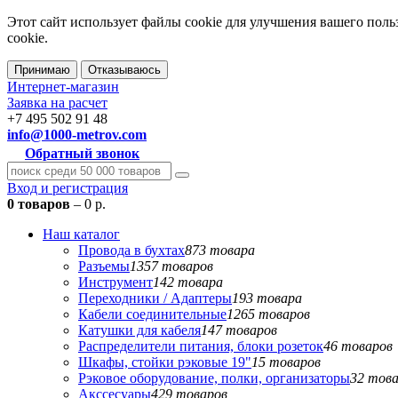
Этот сайт использует файлы cookie для улучшения вашего поль
cookie.
Принимаю
Отказываюсь
Интернет-магазин
Заявка на расчет
+7 495 502 91 48
info@1000-metrov.com
Обратный звонок
Вход и регистрация
0 товаров
– 0 р.
Наш каталог
Провода в бухтах
873 товара
Разъемы
1357 товаров
Инструмент
142 товара
Переходники / Адаптеры
193 товара
Кабели соединительные
1265 товаров
Катушки для кабеля
147 товаров
Распределители питания, блоки розеток
46 товаров
Шкафы, стойки рэковые 19"
15 товаров
Рэковое оборудование, полки, организаторы
32 тов
Акссесуары
429 товаров