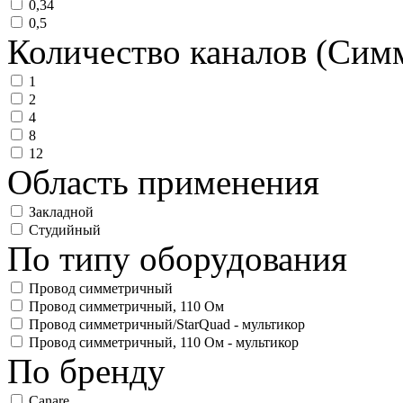
0,34
0,5
Количество каналов (Сим
1
2
4
8
12
Область применения
Закладной
Студийный
По типу оборудования
Провод симметричный
Провод симметричный, 110 Ом
Провод симметричный/StarQuad - мультикор
Провод симметричный, 110 Ом - мультикор
По бренду
Canare