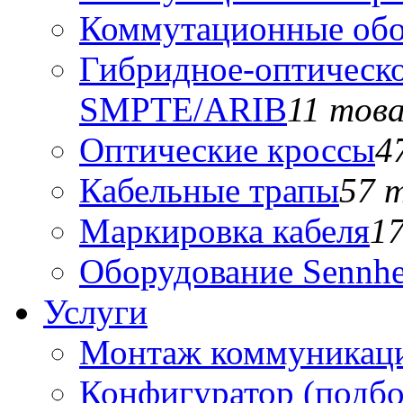
Коммутационные обо
Гибридное-оптическо
SMPTE/ARIB
11 тов
Оптические кроссы
4
Кабельные трапы
57 
Маркировка кабеля
1
Оборудование Sennhe
Услуги
Монтаж коммуникаци
Конфигуратор (подб