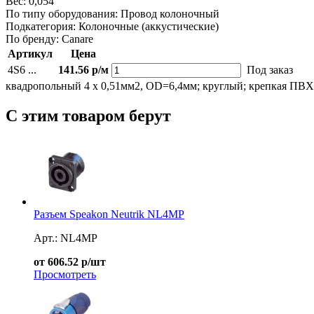
Вес:
0,054
По типу оборудования:
Провод колоночный
Подкатегория:
Колоночные (аккустические)
По бренду:
Canare
Артикул
Цена
4S6 ...
141.56 р/м
Под заказ
квадропольный 4 х 0,51мм2, OD=6,4мм; круглый; крепкая ПВХ 
С этим товаром берут
Разъем Speakon Neutrik NL4MP
Арт.: NL4MP
от 606.52 р/шт
Просмотреть