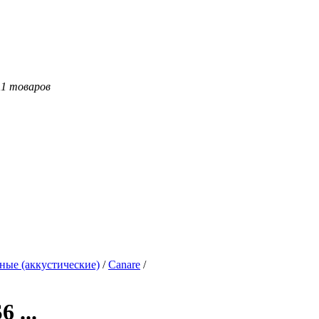
11 товаров
ные (аккустические)
/
Canare
/
 ...