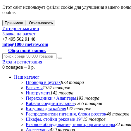
Этот сайт использует файлы cookie для улучшения вашего поль
cookie.
Принимаю
Отказываюсь
Интернет-магазин
Заявка на расчет
+7 495 502 91 48
info@1000-metrov.com
Обратный звонок
Вход и регистрация
0 товаров
– 0 р.
Наш каталог
Провода в бухтах
873 товара
Разъемы
1357 товаров
Инструмент
142 товара
Переходники / Адаптеры
193 товара
Кабели соединительные
1265 товаров
Катушки для кабеля
147 товаров
Распределители питания, блоки розеток
46 товаров
Шкафы, стойки рэковые 19"
15 товаров
Рэковое оборудование, полки, организаторы
32 тов
Акссесуары
429 товаров