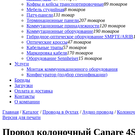
Кофры и кейсы транспортировочные
89 товаров
Мебель студийная
8 товаров
Патч-панели
131 товар
Терминационные панели
207 товаров
Коммутационные принадлежности
120 товаров
Коммутационные оборудование
190 товаров
Гибридное-оптическое оборудование SMPTE/ARIB
Оптические кроссы
47 товаров
Кабельные трапы
57 товаров
Маркировка кабеля
170 товаров
Оборудование Sennheiser
15 товаров
Услуги
Монтаж коммуникационного оборудования
Конфигуратор (подбор спецификации)
Бренды
Загрузки
Оплата и доставка
Контакты
О компании
Главная
/
Каталог
/
Провода в бухтах
/
Аудио провода
/
Колоноч
Версия для печати
Провод колоночный Canare 4S6