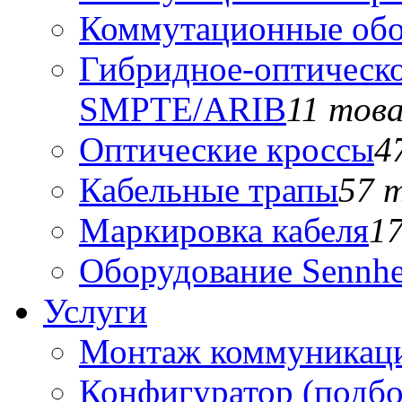
Коммутационные обо
Гибридное-оптическо
SMPTE/ARIB
11 тов
Оптические кроссы
4
Кабельные трапы
57 
Маркировка кабеля
1
Оборудование Sennhe
Услуги
Монтаж коммуникаци
Конфигуратор (подб