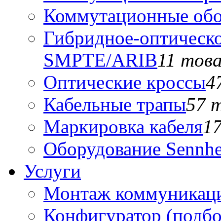
Коммутационные обо
Гибридное-оптическо
SMPTE/ARIB
11 тов
Оптические кроссы
4
Кабельные трапы
57 
Маркировка кабеля
1
Оборудование Sennhe
Услуги
Монтаж коммуникаци
Конфигуратор (подб