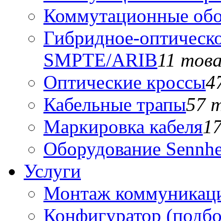
Коммутационные обо
Гибридное-оптическо
SMPTE/ARIB
11 тов
Оптические кроссы
4
Кабельные трапы
57 
Маркировка кабеля
1
Оборудование Sennhe
Услуги
Монтаж коммуникаци
Конфигуратор (подб