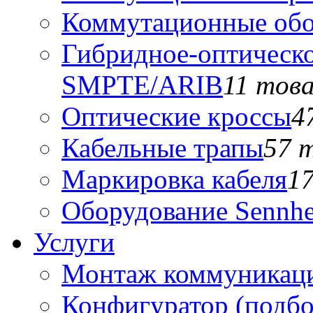
Коммутационные обо
Гибридное-оптическо
SMPTE/ARIB
11 тов
Оптические кроссы
4
Кабельные трапы
57 
Маркировка кабеля
1
Оборудование Sennhe
Услуги
Монтаж коммуникаци
Конфигуратор (подб