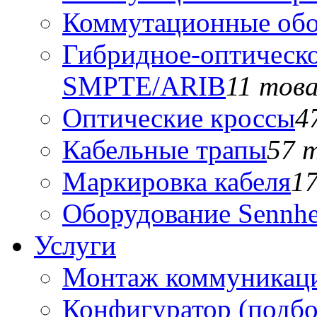
Коммутационные обо
Гибридное-оптическо
SMPTE/ARIB
11 тов
Оптические кроссы
4
Кабельные трапы
57 
Маркировка кабеля
1
Оборудование Sennhe
Услуги
Монтаж коммуникаци
Конфигуратор (подб