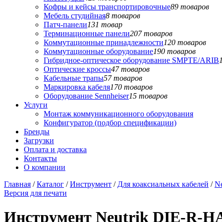
Кофры и кейсы транспортировочные
89 товаров
Мебель студийная
8 товаров
Патч-панели
131 товар
Терминационные панели
207 товаров
Коммутационные принадлежности
120 товаров
Коммутационные оборудование
190 товаров
Гибридное-оптическое оборудование SMPTE/ARIB
Оптические кроссы
47 товаров
Кабельные трапы
57 товаров
Маркировка кабеля
170 товаров
Оборудование Sennheiser
15 товаров
Услуги
Монтаж коммуникационного оборудования
Конфигуратор (подбор спецификации)
Бренды
Загрузки
Оплата и доставка
Контакты
О компании
Главная
/
Каталог
/
Инструмент
/
Для коаксиальных кабелей
/
Ne
Версия для печати
Инструмент Neutrik DIE-R-H