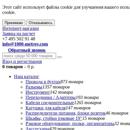
Этот сайт использует файлы cookie для улучшения вашего поль
cookie.
Принимаю
Отказываюсь
Интернет-магазин
Заявка на расчет
+7 495 502 91 48
info@1000-metrov.com
Обратный звонок
Вход и регистрация
0 товаров
– 0 р.
Наш каталог
Провода в бухтах
873 товара
Разъемы
1357 товаров
Инструмент
142 товара
Переходники / Адаптеры
193 товара
Кабели соединительные
1265 товаров
Катушки для кабеля
147 товаров
Распределители питания, блоки розеток
46 товаров
Шкафы, стойки рэковые 19"
15 товаров
Рэковое оборудование, полки, организаторы
32 тов
Акссесуары
429 товаров