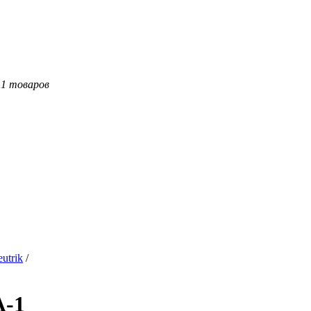
11 товаров
utrik
/
A-1