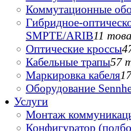
Коммутационные обо
Гибридное-оптическо
SMPTE/ARIB
11 тов
Оптические кроссы
4
Кабельные трапы
57 
Маркировка кабеля
1
Оборудование Sennhe
Услуги
Монтаж коммуникаци
Конфигуратор (подб