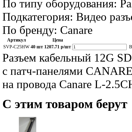
По типу оборудования:
Ра
Подкатегория:
Видео раз
По бренду:
Canare
Артикул
Цена
SVP-C25HW
40 шт
1207.71 р/шт
В
Разъем кабельный 12G SDI
с патч-панелями CANARE 
на провода Canare L-2.5
С этим товаром берут