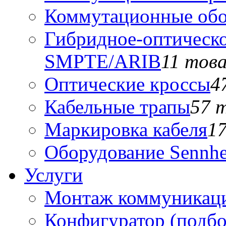
Коммутационные обо
Гибридное-оптическо
SMPTE/ARIB
11 тов
Оптические кроссы
4
Кабельные трапы
57 
Маркировка кабеля
1
Оборудование Sennhe
Услуги
Монтаж коммуникаци
Конфигуратор (подб