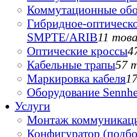
Коммутационные обо
Гибридное-оптическо
SMPTE/ARIB
11 тов
Оптические кроссы
4
Кабельные трапы
57 
Маркировка кабеля
1
Оборудование Sennhe
Услуги
Монтаж коммуникаци
Конфигуратор (подб