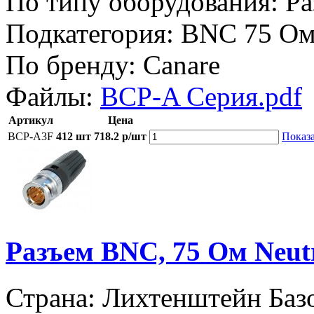
По типу оборудования:
Ра
Подкатегория:
BNC 75 О
По бренду:
Canare
Файлы:
BCP-A Серия.pdf
Артикул
Цена
BCP-A3F
412 шт
718.2 р/шт
Показа
Разъем BNC, 75 Ом Neu
Страна: Лихтенштейн
Баз