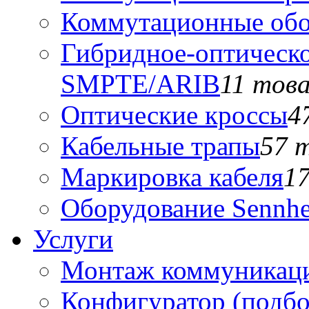
Коммутационные обо
Гибридное-оптическо
SMPTE/ARIB
11 тов
Оптические кроссы
4
Кабельные трапы
57 
Маркировка кабеля
1
Оборудование Sennhe
Услуги
Монтаж коммуникаци
Конфигуратор (подб