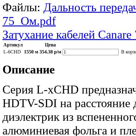
Файлы:
Дальность передач
75_Ом.pdf
Затухание кабелей Canare
Артикул
Цена
L-6CHD
1550 м
354.38 р/м
В корз
Описание
Серия L-xСHD предназнач
HDTV-SDI на расстояние
диэлектрик из вспененног
алюминиевая фольга и пл