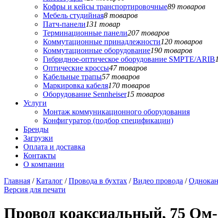
Кофры и кейсы транспортировочные
89 товаров
Мебель студийная
8 товаров
Патч-панели
131 товар
Терминационные панели
207 товаров
Коммутационные принадлежности
120 товаров
Коммутационные оборудование
190 товаров
Гибридное-оптическое оборудование SMPTE/ARIB
Оптические кроссы
47 товаров
Кабельные трапы
57 товаров
Маркировка кабеля
170 товаров
Оборудование Sennheiser
15 товаров
Услуги
Монтаж коммуникационного оборудования
Конфигуратор (подбор спецификации)
Бренды
Загрузки
Оплата и доставка
Контакты
О компании
Главная
/
Каталог
/
Провода в бухтах
/
Видео провода
/
Однокан
Версия для печати
Провод коаксиальный, 75 Ом