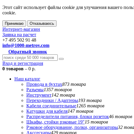
Этот сайт использует файлы cookie для улучшения вашего поль
cookie.
Принимаю
Отказываюсь
Интернет-магазин
Заявка на расчет
+7 495 502 91 48
info@1000-metrov.com
Обратный звонок
Вход и регистрация
0 товаров
– 0 р.
Наш каталог
Провода в бухтах
873 товара
Разъемы
1357 товаров
Инструмент
142 товара
Переходники / Адаптеры
193 товара
Кабели соединительные
1265 товаров
Катушки для кабеля
147 товаров
Распределители питания, блоки розеток
46 товаров
Шкафы, стойки рэковые 19"
15 товаров
Рэковое оборудование, полки, организаторы
32 тов
Акссесуары
429 товаров