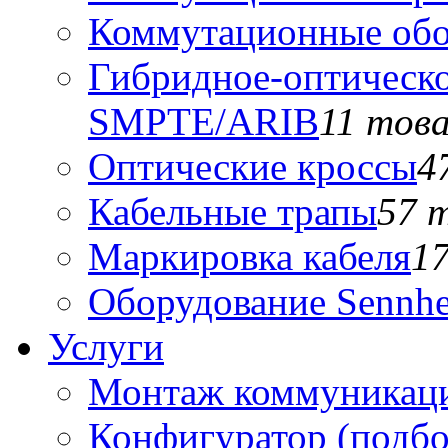
Коммутационные обо
Гибридное-оптическо
SMPTE/ARIB
11 тов
Оптические кроссы
4
Кабельные трапы
57 
Маркировка кабеля
1
Оборудование Sennhe
Услуги
Монтаж коммуникаци
Конфигуратор (подб