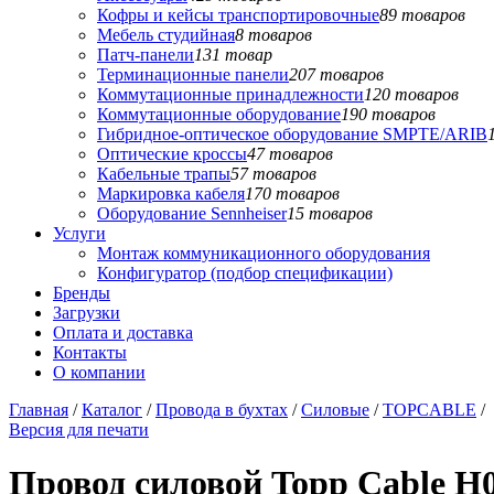
Кофры и кейсы транспортировочные
89 товаров
Мебель студийная
8 товаров
Патч-панели
131 товар
Терминационные панели
207 товаров
Коммутационные принадлежности
120 товаров
Коммутационные оборудование
190 товаров
Гибридное-оптическое оборудование SMPTE/ARIB
Оптические кроссы
47 товаров
Кабельные трапы
57 товаров
Маркировка кабеля
170 товаров
Оборудование Sennheiser
15 товаров
Услуги
Монтаж коммуникационного оборудования
Конфигуратор (подбор спецификации)
Бренды
Загрузки
Оплата и доставка
Контакты
О компании
Главная
/
Каталог
/
Провода в бухтах
/
Силовые
/
TOPCABLE
/
Версия для печати
Провод силовой Topp Cable H