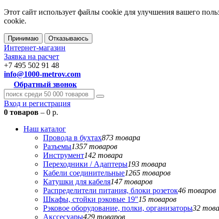
Этот сайт использует файлы cookie для улучшения вашего поль
cookie.
Принимаю
Отказываюсь
Интернет-магазин
Заявка на расчет
+7 495 502 91 48
info@1000-metrov.com
Обратный звонок
Вход и регистрация
0 товаров
– 0 р.
Наш каталог
Провода в бухтах
873 товара
Разъемы
1357 товаров
Инструмент
142 товара
Переходники / Адаптеры
193 товара
Кабели соединительные
1265 товаров
Катушки для кабеля
147 товаров
Распределители питания, блоки розеток
46 товаров
Шкафы, стойки рэковые 19"
15 товаров
Рэковое оборудование, полки, организаторы
32 тов
Акссесуары
429 товаров