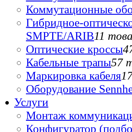
Коммутационные обо
Гибридное-оптическо
SMPTE/ARIB
11 тов
Оптические кроссы
4
Кабельные трапы
57 
Маркировка кабеля
1
Оборудование Sennhe
Услуги
Монтаж коммуникаци
Конфигуратор (подб