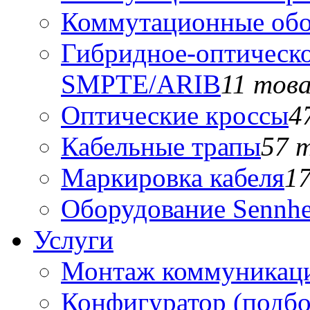
Коммутационные обо
Гибридное-оптическо
SMPTE/ARIB
11 тов
Оптические кроссы
4
Кабельные трапы
57 
Маркировка кабеля
1
Оборудование Sennhe
Услуги
Монтаж коммуникаци
Конфигуратор (подб