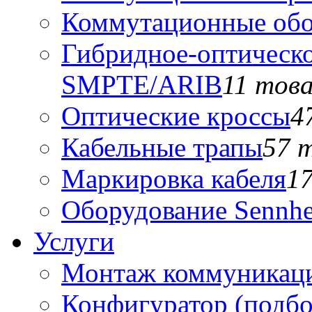
Коммутационные обо
Гибридное-оптическо
SMPTE/ARIB
11 тов
Оптические кроссы
4
Кабельные трапы
57 
Маркировка кабеля
1
Оборудование Sennhe
Услуги
Монтаж коммуникаци
Конфигуратор (подб