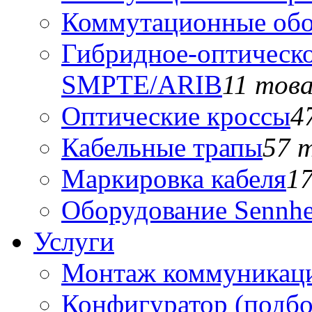
Коммутационные обо
Гибридное-оптическо
SMPTE/ARIB
11 тов
Оптические кроссы
4
Кабельные трапы
57 
Маркировка кабеля
1
Оборудование Sennhe
Услуги
Монтаж коммуникаци
Конфигуратор (подб