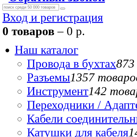
Вход и регистрация
0 товаров
– 0 р.
Наш каталог
Провода в бухтах
873
Разъемы
1357 товаро
Инструмент
142 това
Переходники / Адап
Кабели соединитель
Катушки для кабеля
1