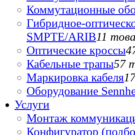
Коммутационные обо
Гибридное-оптическо
SMPTE/ARIB
11 тов
Оптические кроссы
4
Кабельные трапы
57 
Маркировка кабеля
1
Оборудование Sennhe
Услуги
Монтаж коммуникаци
Конфигуратор (подб