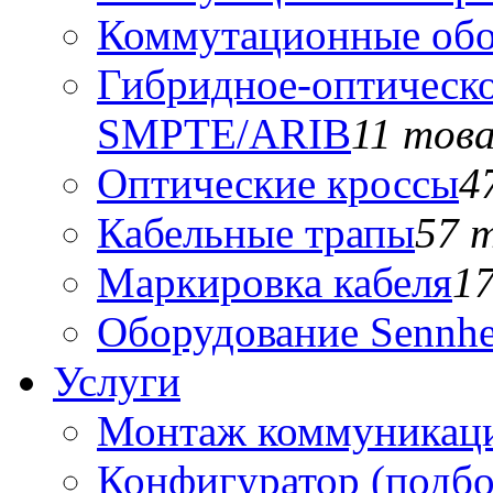
Коммутационные обо
Гибридное-оптическо
SMPTE/ARIB
11 тов
Оптические кроссы
4
Кабельные трапы
57 
Маркировка кабеля
1
Оборудование Sennhe
Услуги
Монтаж коммуникаци
Конфигуратор (подб