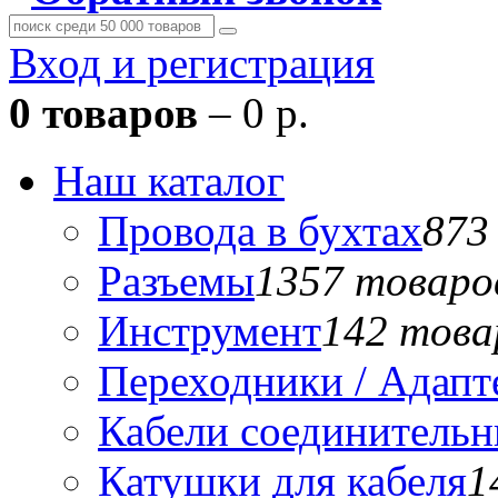
Вход и регистрация
0 товаров
– 0 р.
Наш каталог
Провода в бухтах
873
Разъемы
1357 товаро
Инструмент
142 това
Переходники / Адап
Кабели соединитель
Катушки для кабеля
1