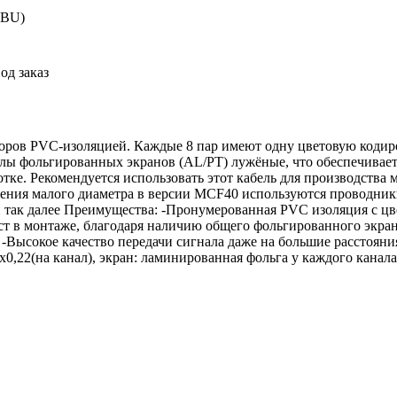
EBU)
од заказ
оров PVC-изоляцией. Каждые 8 пар имеют одну цветовую кодиро
илы фольгированных экранов (AL/PT) лужёные, что обеспечивае
отке. Рекомендуется использовать этот кабель для производства
ения малого диаметра в версии MCF40 используются проводники
и так далее Преимущества: -Пронумерованная PVC изоляция с ц
ст в монтаже, благодаря наличию общего фольгированного экра
-Высокое качество передачи сигнала даже на большие расстояния
х0,22(на канал), экран: ламинированная фольга у каждого кана