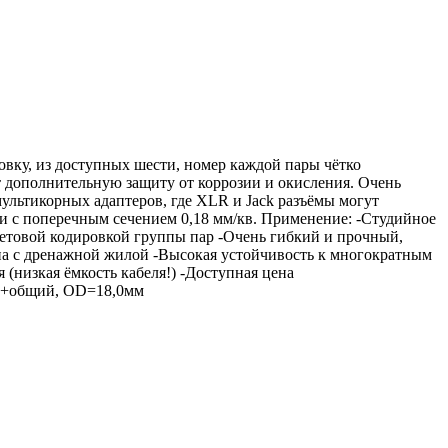
вку, из доступных шести, номер каждой пары чётко
т дополнительную защиту от коррозии и окисления. Очень
 мультикорных адаптеров, где XLR и Jack разъёмы могут
 с поперечным сечением 0,18 мм/кв. Применение: -Студийное
ветовой кодировкой группы пар -Очень гибкий и прочный,
на с дренажной жилой -Высокая устойчивость к многократным
 (низкая ёмкость кабеля!) -Доступная цена
ла+общий, OD=18,0мм