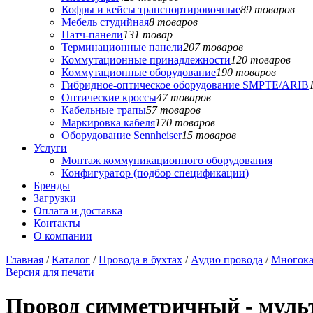
Кофры и кейсы транспортировочные
89 товаров
Мебель студийная
8 товаров
Патч-панели
131 товар
Терминационные панели
207 товаров
Коммутационные принадлежности
120 товаров
Коммутационные оборудование
190 товаров
Гибридное-оптическое оборудование SMPTE/ARIB
Оптические кроссы
47 товаров
Кабельные трапы
57 товаров
Маркировка кабеля
170 товаров
Оборудование Sennheiser
15 товаров
Услуги
Монтаж коммуникационного оборудования
Конфигуратор (подбор спецификации)
Бренды
Загрузки
Оплата и доставка
Контакты
О компании
Главная
/
Каталог
/
Провода в бухтах
/
Аудио провода
/
Многока
Версия для печати
Провод симметричный - му