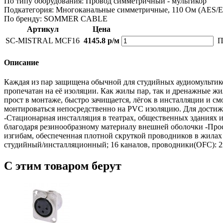
По типу оборудования:
Провод симметричный - мультикор
Подкатегория:
Многоканальные симметричные, 110 Ом (AES/
По бренду:
SOMMER CABLE
Артикул
Цена
SC-MISTRAL MCF16
4145.8 р/м
П
Описание
Каждая из пар защищена обычной для студийных аудиомультик
пропечатан на её изоляции. Как жилы пар, так и дренажные ж
прост в монтаже, быстро зачищается, лёгок в инсталляции и см
монтироваться непосредственно на PVC изоляцию. Для достиж
-Стационарная инсталляция в театрах, общественных зданиях 
благодаря резинообразному материалу внешней оболочки -Про
изгибам, обеспеченная плотной скруткой проводников в жилах 
студийный/инсталляционный; 16 каналов, проводники(OFC): 2
С этим товаром берут