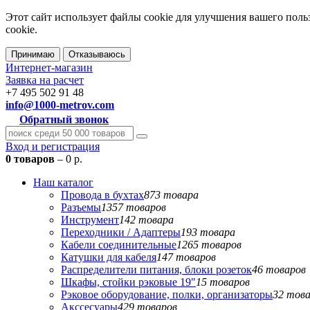
Этот сайт использует файлы cookie для улучшения вашего поль
cookie.
Принимаю
Отказываюсь
Интернет-магазин
Заявка на расчет
+7 495 502 91 48
info@1000-metrov.com
Обратный звонок
Вход и регистрация
0 товаров
– 0 р.
Наш каталог
Провода в бухтах
873 товара
Разъемы
1357 товаров
Инструмент
142 товара
Переходники / Адаптеры
193 товара
Кабели соединительные
1265 товаров
Катушки для кабеля
147 товаров
Распределители питания, блоки розеток
46 товаров
Шкафы, стойки рэковые 19"
15 товаров
Рэковое оборудование, полки, организаторы
32 тов
Акссесуары
429 товаров