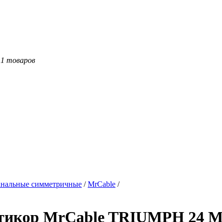
11 товаров
нальные симметричные
/
MrCable
/
ьтикор MrCable TRIUMPH 24 M