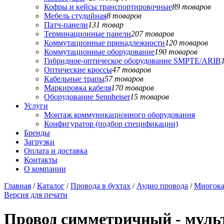
Кофры и кейсы транспортировочные
89 товаров
Мебель студийная
8 товаров
Патч-панели
131 товар
Терминационные панели
207 товаров
Коммутационные принадлежности
120 товаров
Коммутационные оборудование
190 товаров
Гибридное-оптическое оборудование SMPTE/ARIB
Оптические кроссы
47 товаров
Кабельные трапы
57 товаров
Маркировка кабеля
170 товаров
Оборудование Sennheiser
15 товаров
Услуги
Монтаж коммуникационного оборудования
Конфигуратор (подбор спецификации)
Бренды
Загрузки
Оплата и доставка
Контакты
О компании
Главная
/
Каталог
/
Провода в бухтах
/
Аудио провода
/
Многока
Версия для печати
Провод симметричный - мул