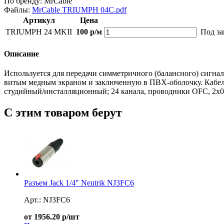
По бренду:
MrCable
Файлы:
MrCable TRIUMPH 04C.pdf
Артикул
Цена
TRIUMPH 24 MKII
100 р/м
Под за
Описание
Используется для передачи симметричного (балансного) сигна
витым медным экраном и заключенную в ПВХ-оболочку. Кабель
студийный/инсталляционный; 24 канала, проводники OFC, 2х0,
С этим товаром берут
Разъем Jack 1/4" Neutrik NJ3FC6
Арт.: NJ3FC6
от 1956.20 р/шт