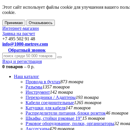
Этот сайт использует файлы cookie для улучшения вашего поль
cookie.
Принимаю
Отказываюсь
Интернет-магазин
Заявка на расчет
+7 495 502 91 48
info@1000-metrov.com
Обратный звонок
Вход и регистрация
0 товаров
– 0 р.
Наш каталог
Провода в бухтах
873 товара
Разъемы
1357 товаров
Инструмент
142 товара
Переходники / Адаптеры
193 товара
Кабели соединительные
1265 товаров
Катушки для кабеля
147 товаров
Распределители питания, блоки розеток
46 товаров
Шкафы, стойки рэковые 19"
15 товаров
Рэковое оборудование, полки, организаторы
32 тов
Акссесуары
429 товаров