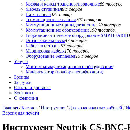
Кофры и кейсы транспортировочные
89 товаров
Мебель студийная
8 товаров
Патч-панели
131 товар
Терминационные панели
207 товаров
Коммутационные принадлежности
120 товаров
Коммутационные оборудование
190 товаров
Гибридное-оптическое оборудование SMPTE/ARIB
Оптические кроссы
47 товаров
Кабельные трапы
57 товаров
Маркировка кабеля
170 товаров
Оборудование Sennheiser
15 товаров
Услуги
Монтаж коммуникационного оборудования
Конфигуратор (подбор спецификации)
Бренды
Загрузки
Оплата и доставка
Контакты
О компании
Главная
/
Каталог
/
Инструмент
/
Для коаксиальных кабелей
/
Ne
Версия для печати
Инструмент Neutrik CS-BNC-