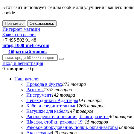
Этот сайт использует файлы cookie для улучшения вашего поль
cookie.
Принимаю
Отказываюсь
Интернет-магазин
Заявка на расчет
+7 495 502 91 48
info@1000-metrov.com
Обратный звонок
Вход и регистрация
0 товаров
– 0 р.
Наш каталог
Провода в бухтах
873 товара
Разъемы
1357 товаров
Инструмент
142 товара
Переходники / Адаптеры
193 товара
Кабели соединительные
1265 товаров
Катушки для кабеля
147 товаров
Распределители питания, блоки розеток
46 товаров
Шкафы, стойки рэковые 19"
15 товаров
Рэковое оборудование, полки, организаторы
32 тов
Акссесуары
429 товаров