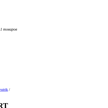
11 товаров
utrik
/
RT